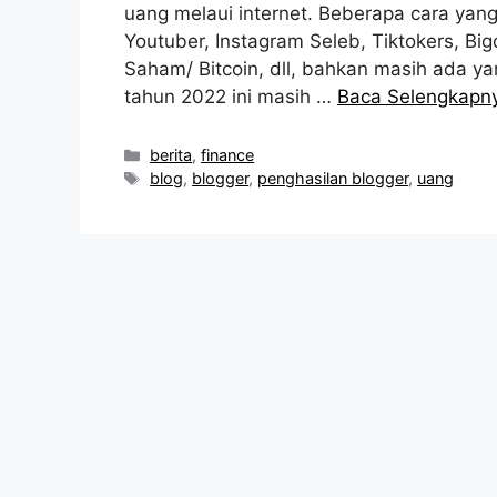
uang melaui internet. Beberapa cara yan
Youtuber, Instagram Seleb, Tiktokers, Bigo
Saham/ Bitcoin, dll, bahkan masih ada y
tahun 2022 ini masih …
Baca Selengkapn
Kategori
berita
,
finance
Tag
blog
,
blogger
,
penghasilan blogger
,
uang