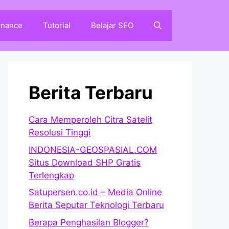
inance
Tutorial
Belajar SEO
Berita Terbaru
Cara Memperoleh Citra Satelit
Resolusi Tinggi
INDONESIA-GEOSPASIAL.COM
Situs Download SHP Gratis
Terlengkap
Satupersen.co.id – Media Online
Berita Seputar Teknologi Terbaru
Berapa Penghasilan Blogger?