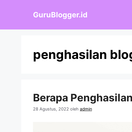
Langsung
ke
GuruBlogger.id
isi
penghasilan blo
Berapa Penghasilan
28 Agustus, 2022
oleh
admin